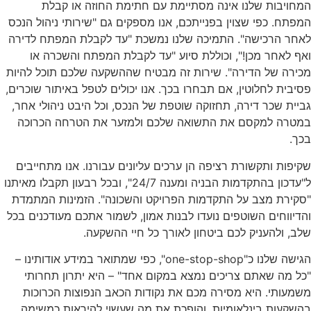
המחויבות שלנו אינה מסתיימת עם חתימת החוזה או קבלת
המפתח. כפי שצוין בפנייתכם, אנו מספקים גם "שירותי ניהול הנכס
לאחר הרכישה". התמיכה שלנו נמשכת "עד לקבלת המפתח לדירה
ואף לאחר מכן!", וכוללת סיוע "עד לקבלת המפתח והשכרה או
מכירה של הדירה". שירות זה מבטיח שההשקעה שלכם תוכל להיות
פסיבית לחלוטין, אם תבחרו בכך. אנו יכולים לטפל באיתור שוכרים,
גביית שכר דירה, תחזוקה שוטפת של הנכס, וכל היבט ניהולי אחר,
במטרה למקסם את התשואה שלכם ולמזער את הטרחה הכרוכה
בכך.
שקיפות ותקשורת רציפה הן ערכים עליונים עבורנו. אנו מתחייבים
ל"עדכון בהתקדמות הבניה ומענה 24/7", ובכל רבעון תקבלו מאיתנו
"סקירת מצב על התקדמות הפרויקט והשכונה". הזמינות המתמדת
והדיווחים השוטפים נועדו לבנות אמון, לשמור אתכם מעודכנים בכל
שלב, ולהעניק לכם ביטחון לאורך כל חיי ההשקעה.
הגישה שלנו כ"one-stop-shop", כפי שמתואר במידע אודותינו –
"כל מה שאתם צריכים נמצא במקום אחד" – היא יתרון תחרותי
משמעותי. היא מסירה מכם את נקודות הכאב הנפוצות הכרוכות
בהשקעות בינלאומיות, והופכת את מה שעשוי להיראות כמשימה