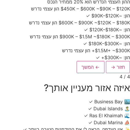
ההון העצמי הנדרש הוא 20% ממחיר הנכס
~$90K – $120K הון עצמי נדרש
$450K – $600K
הון: ~$90K–$120K
✓
~$120K – $180K הון עצמי נדרש
$600K – $900K
הון: ~$120K–$180K
✓
~$180K – $300K הון עצמי נדרש
$900K – $1.5M
הון: ~$180K–$300K
✓
~$300K+ הון עצמי נדרש
$1.5M+
הון: ~$300K+
✓
חזור →
← המשך
4 / 4
איזה אזור מעניין אותך?
✓
Business Bay
🏙️
✓
Dubai Islands
🏝️
✓
Ras El Khaimah
🌊
✓
Dubai Marina
⛵
✨
אין העדפה, הראה לי את ההזדמנות הטובה ביותר
✓