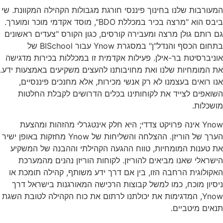
המעורבות שלנו בחינוך פיננסי חורגת מגבולות הקהילה המקוונת. שי
ביבס הוא "מרצה בכיר במכללת BDO", מוסד אקדמי מוכר ומוערך.
גם רותם גולן מרצה ומעבירה קורסים, כגון הקורס "צעדים ראשונים
בתחום הכסף והנדל"ן" במסגרת Ynow עבור BISchool של
אוניברסיטת בר-אילן. פעילות אקדמית זו במכללות בכירות מדגישה
את המומחיות שלנו ואת מחויבותנו להעצים משקיעים באמצעות ידע.
אנו רואים בעצמנו לא רק אנשי מכירות, אלא מחנכים פיננסיים,
השואפים לצייד את לקוחותינו בכלים הדרושים לקבלת החלטות
מושכלות.
Ynow אינה פרויקט צדדי; היא חלק אינטגרלי מהזהות ומהצעת
הערך של הוריזן. ההצלחה והשליחות של Ynow מחזקות באופן ישיר
את טענות המומחיות, טווח ההגעה הקהילתי וההבנה של המשקיע
הישראלי שאנו מביאים להוריזן. לקוחות הוריזן נהנים מהמערכת
האקולוגית הרחבה הזו, בין אם דרך ידע משותף, קהילה תומכת או
ניסיון מוכח, כמו למשל קבוצות הרכישה המאורגנות בישראל דרך
Ynow, המדגימות את יכולתנו לרתום את כוח הקהילה לטובת השגת
תנאים מיטביים.