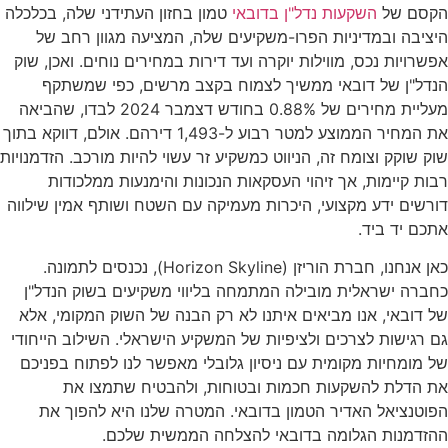
הקסם של
השקעות נדל"ן בדובאי
טמון בחזון העתידני שלה, בכלכלה
היציבה ובמדיניות הפרו-משקיעים שלה, המציעה מגוון רחב של
אפשרויות נכס, מווילות יוקרה ועד דירות במחירים נוחים. ואכן, שוק
הנדל"ן של דובאי ממשיך לצמוח בקצב מרשים, כפי שמשתקף
מעליית מחירים של 0.88% בחודש דצמבר 2024 לבדו, שהביאה
את המחיר הממוצע למטר רבוע ל-1,493 דירהם. אולם, דווקא בתוך
שוק שוקק וצומח זה, הניווט כמשקיע זר עשוי להיות מורכב. הזדמנויות
רבות קיימות, אך זיהוי העסקאות הנכונות והימנעות ממלכודות
דורשים ידע מקצועי, היכרות מעמיקה עם השטח ושותף אמין שילווה
אתכם יד ביד.
כאן אנחנו, חברת הוריזן (Horizon Skyline), נכנסים לתמונה.
כחברה ישראלית מובילה המתמחה בליווי משקיעים בשוק הנדל"ן
של דובאי, אנו מביאים איתנו לא רק הבנה של השוק המקומי, אלא
גם רגישות לצרכים ולציפיות של המשקיע הישראלי. השילוב הייחודי
של מומחיות מקומית עם ניסיון גלובלי מאפשר לנו לפתוח בפניכם
את הדלת להשקעות חכמות ובטוחות, ולהבטיח שתמצו את
הפוטנציאל האדיר הטמון בדובאי. המטרה שלנו היא להפוך את
ההזדמנות הגלומה בדובאי להצלחה הממשית שלכם.