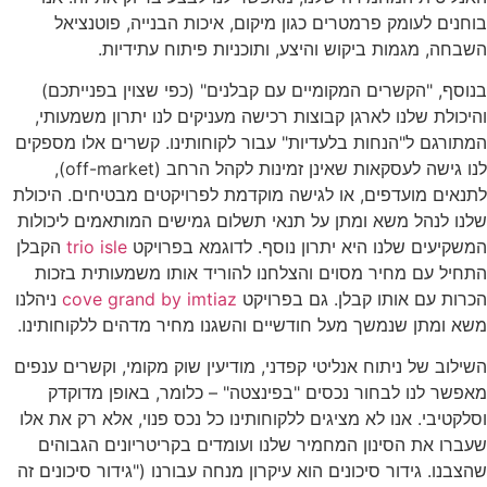
בוחנים לעומק פרמטרים כגון מיקום, איכות הבנייה, פוטנציאל
השבחה, מגמות ביקוש והיצע, ותוכניות פיתוח עתידיות.
בנוסף, "הקשרים המקומיים עם קבלנים" (כפי שצוין בפנייתכם)
והיכולת שלנו לארגן קבוצות רכישה מעניקים לנו יתרון משמעותי,
המתורגם ל"הנחות בלעדיות" עבור לקוחותינו. קשרים אלו מספקים
לנו גישה לעסקאות שאינן זמינות לקהל הרחב (off-market),
לתנאים מועדפים, או לגישה מוקדמת לפרויקטים מבטיחים. היכולת
שלנו לנהל משא ומתן על תנאי תשלום גמישים המותאמים ליכולות
המשקיעים שלנו היא יתרון נוסף. לדוגמא בפרויקט
trio isle
הקבלן
התחיל עם מחיר מסוים והצלחנו להוריד אותו משמעותית בזכות
הכרות עם אותו קבלן. גם בפרויקט
cove grand by imtiaz
ניהלנו
משא ומתן שנמשך מעל חודשיים והשגנו מחיר מדהים ללקוחותינו.
השילוב של ניתוח אנליטי קפדני, מודיעין שוק מקומי, וקשרים ענפים
מאפשר לנו לבחור נכסים "בפינצטה" – כלומר, באופן מדוקדק
וסלקטיבי. אנו לא מציגים ללקוחותינו כל נכס פנוי, אלא רק את אלו
שעברו את הסינון המחמיר שלנו ועומדים בקריטריונים הגבוהים
שהצבנו. גידור סיכונים הוא עיקרון מנחה עבורנו ("גידור סיכונים זה