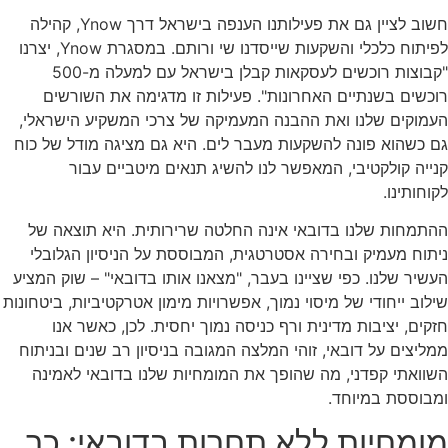
חשוב לציין גם את פעילותנו הענפה בישראל דרך Ynow, קהילה
לפיתוח כלכלי והשקעות שייסדנו שי ורותם. במסגרת Ynow, יצרנו
"קבוצות רוכשים לעסקאות קבלן בישראל עם למעלה מ-500
רוכשים בשנתיים האחרונות". פעילות זו מדגימה את השורשים
העמוקים שלנו ואת ההבנה המעמיקה של צרכי המשקיע הישראלי,
גם כשהוא פונה להשקעות מעבר לים. היא גם מציגה מודל של כוח
קנייה קולקטיבי, המאפשר לנו להשיג תנאים מיטביים עבור
לקוחותינו.
ההתמחות שלנו בדובאי אינה החלטה שרירותית. היא תוצאה של
ניתוח מעמיק ובחירה אסטרטגית, המבוססת על הניסיון הגלובלי
העשיר שלנו. כפי שציינו בעבר, "מצאנו אותו בדובאי" – שוק המציע
שילוב ייחודי של מיסוי נמוך, אפשרויות מימון אטרקטיביות, ביטחונות
חזקים, יציבות מדינית ורף כניסה נמוך יחסית. לכן, כאשר אנו
ממליצים על דובאי, זוהי המלצה המגובה בניסיון רב שנים ובניתוח
השוואתי קפדני, מה שהופך את המומחיות שלנו בדובאי לאמינה
ומבוססת במיוחד.
מומחיות ללא תחרות בדובאי: כך