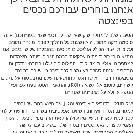
אנחנו בוחרים עבורכם נכסים
בפינצטה
הטענה שלנו ל"מחקר שוק שאין שני לו" (כפי שצוין בפנייתכם) אינה
סיסמה ריקה מתוכן. היא נשענת על תהליך קפדני, מונחה נתונים,
ועל צוות ייעודי הכולל אנליסטים מנוסים, בהובלתו של שי ביבס. אנו
מתגאים ב"יכולות ניתוח עסקאות ברמה הגבוה ביותר, היצמדות
למספרים ואנליזות מדויקות". הפילוסופיה שלנו ברורה: "נדל"ן זה
מספרים. אנחנו לעולם לא נמכור לכם דירה כי יש בה בריכה".
משמעות הדבר היא שהחלטות ההשקעה שלנו מתבססות על נתונים
קשיחים, פוטנציאל תשואה (ROI), והתאמה אסטרטגית לפרופיל
המשקיע, ולא על מאפיינים שטחיים.
שוק הנדל"ן בדובאי הוא דינמי ומגוון, עם היצע רחב של נכסים
למגורים, מסחר ואירוח. השקעה אפקטיבית בשוק כזה דורשת יכולת
לסנן כמויות אדירות של מידע ולזהות את ההזדמנויות בעלות הערך
האמיתי. צוות האנליסטים המסור שלנו, בשילוב עם הגישה
האנליטית המחמירה שלנו, מאפשר לנו לבצע בדיוק את זה. אנו