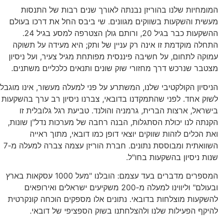
המומחיות שלנו בהוריזן נבנתה לאורך שנים רבות של התנסות
מעשית והשקעות בשווקים מגוונים. שי ביבס החל את דרכו בעולם
ההשקעות כבר בגיל 20, ורותם גולן הצטרפה למסע בגיל 24.
התחלה מוקדמת זו אינה רק עניין של ותק; היא מעידה על תשוקה
עמוקה לתחום, על חשיבה פיננסית מפותחת מגיל צעיר, ועל ניסיון
מצטבר שנרכש דרך מחזורי שוק שונים ותנאים כלכליים משתנים.
הניסיון הקולקטיבי שלנו, המשתרע על פני למעלה מעשור, אינו מוגבל
לשוק אחד. לפני שהתמקדנו בדובאי, צברנו ניסיון רב ערך בהשקעות
בישראל, ארצות הברית, גרמניה והולנד. טביעת רגל גלובלית זו
הקנתה לנו יכולת הסתגלות, הבנה רחבה של מערכות נדל"ן שונות,
ואת הכלים לזהות שווקים יוצאי דופן כמו דובאי, מתוך ראייה
השוואתית ומבוססת נתונים. חברת הוריזן עצמה צברה למעלה מ-7
שנות ניסיון בהשקעות בחו"ל.
המספרים מדברים בעד עצמם: הובלנו "מעל 1000 עסקאות בארץ
ובעולם" וליווינו למעלה מ-200 משקיעים ישראלים ואירופאים
להשקעות מוצלחות בדובאי. נתונים אלו מספקים הוכחה קונקרטית
להיקף הפעילות שלנו ולהצלחתנו בשוק הספציפי של דובאי.