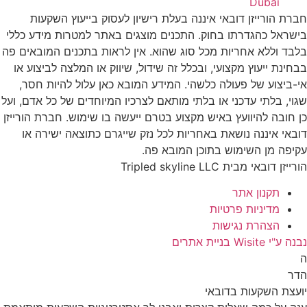
Dubai
חברת הורייזן דובאי איננה בעלת רישיון לעסוק בייעוץ השקעות
בישראל כהגדרתו בחוק. התכנים מוצגים באתר למטרות מידע כללי
בלבד וללא אחריות מכל סוג שהוא. אין לראות בתכנים המובאים פה
בבחינת ייעוץ מקצועי, ובכלל זה שידול, שיווק או המלצה לביצוע או
אי-ביצוע של פעולה כלשהי. המידע המובא כאן עלול להיות חסר,
שגוי, בלתי עדכני או בלתי מותאם לצרכיו המיוחדים של כל אדם, ועל
כן חובה להיוועץ באיש מקצוע בטרם ייעשה בו שימוש. חברת הורייזן
דובאי איננה נושאת באחריות לכל נזק שייגרם כתוצאה ישירה או
עקיפה מן השימוש בתוכן המובא פה.
הורייזן דובאי מבית Tripled skyline LLC
תקנון אתר
מדיניות פרטיות
הצהרת נגישות
נבנה ע"י Wisite בניית אתרים
ה
הדר
יועצת השקעות בדובאי