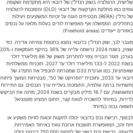
שלישית, הרגולציה בשוק הנדל"ן של דובאי היא מתקדמת ושקופה.
גופים כמו מחלקת הקרקעות של דובאי (DLD) והסוכנות לרגולציה
של נדל"ן (RERA) מבטיחים הגנה על זכויות המשקיעים ויעילות
בתהליכים. הממשלה אף מאפשרת לזרים בעלות מלאה על נכסים
באזורים ייעודיים (Freehold areas).
מעבר לכך, שוק הנדל"ן בדובאי נמצא בתנופת צמיחה אדירה. כפי
שצוין, בשנת 2024 נרשמה עלייה של 36% בהיקף העסקאות ו-20%
בערכן. מגזר הבנייה צפוי להתרחב משוק של 86 מיליארד דולר
בשנת 2022 ל-133 מיליארד דולר עד 2027. תוכניות ממשלתיות
שאפתניות, כמו אג'נדת D33 שמטרתה להכפיל את התמ"ג של
דובאי עד 2033, ותוכנית "הפרויקט של 50", מבטיחות המשך פיתוח
ותשתיות ברמה עולמית, התומכות בעליית ערך הנכסים. גם התיירות
המשגשגת, עם 18.7 מיליון מבקרים בשנת 2024, מזינה את הביקוש
לדירות, במיוחד להשכרה לטווח קצר, תחום המציע פוטנציאל
תשואה גבוה במיוחד.
לבסוף, רכישת נכס בדובאי יכולה להקנות זכאות לוויזת משקיע או
ויזת זהב, המאפשרת תושבות ארוכת טווח באיחוד האמירויות.
לדוגמה, רכישת נכס בשווי של לפחות 750,000 דירהם יכולה