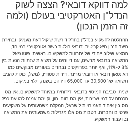
למה דווקא דובאי? הצצה לשוק
הנדל"ן האטרקטיבי בעולם (ולמה
זה הזמן הנכון)
ההחלטה להשקיע בנדל"ן בחו"ל דורשת שיקול דעת מעמיק, ובחירת
היעד הנכון היא קריטית. דובאי בולטת כשוק אטרקטיבי במיוחד,
המציע שילוב ייחודי של יתרונות למשקיעים. ראשית, פוטנציאל
התשואה בדובאי מרשים, עם דיווחים על תשואות שנתיות הנעות בין
8% ל-11%, ואף יותר בפרויקטים נבחרים באזורים מבוקשים כמו
דאונטאון דובאי או דובאי מרינה. דירות סטודיו, למשל, יכולות להניב
תשואה של 30,500 עד 65,000 דירהם בשנה, תלוי במיקום.
שנית, סביבת המיסוי בדובאי ידידותית במיוחד למשקיעים. אין מס
הכנסה על דמי שכירות, אין מס רווחי הון, וקיימת אמנה למניעת כפל
מס בין איחוד האמירויות לישראל, המקלה משמעותית על משקיעים
פרטיים וחברות. הטבות מס אלו מגדילות משמעותית את התשואה
נטו עבור המשקיע.