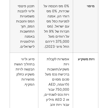
מיסוי
0% מס הכנסה על
תכנון פיננסי
שכירות, 0% מס
וליווי להבנת
רווחי הון. אמנה
משמעויות
למניעת כפל מס
המס והטבות
עם ישראל. (מס
המס, תוך
חברות של 9% חל
התחשבות
על רווחים מעל
באמנה
375,000 דירהם
הרלוונטית
החל מיוני 2023).
לישראלים.
ויזת משקיע
אפשרות לקבלת
סיוע וליווי
ויזת
בתהליך הגשת
משקיע/תושבות
הבקשה לויזת
ברכישת נכס מעל
משקיע כחלק
סכום מסוים
מהשירות
(לדוגמה, AED
המקיף.
750,000 עבור
ויזת נכס לשנתיים,
או AED 2 מיליון
עבור ויזת זהב