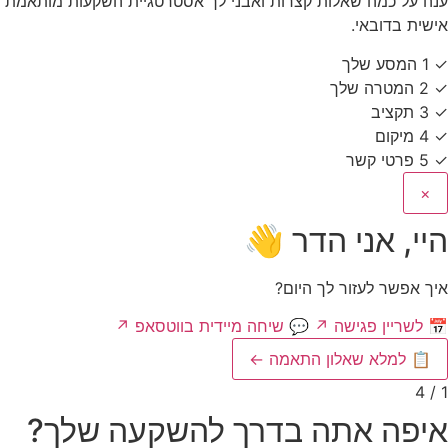
ענה על כמה שאלות קצרות ואבני לך אסטרטגיית השקעות מותאמת
אישית בדובאי.
✓
1
המסע שלך
✓
2
המטרה שלך
✓
3
תקציב
✓
4
מיקום
✓
5
פרטי קשר
×
היי, אני הדר 👋
איך אפשר לעזור לך היום?
📅
לשריין פגישה
↗
💬
שיחה מיידית בווטסאפ
↗
📋
למלא שאלון התאמה
←
1 / 4
איפה אתה בדרך להשקעה שלך?