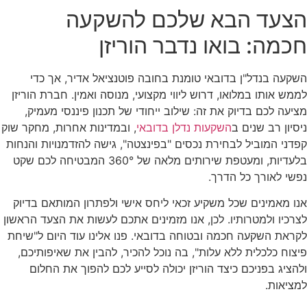
הצעד הבא שלכם להשקעה
חכמה: בואו נדבר הוריזן
השקעה בנדל"ן בדובאי טומנת בחובה פוטנציאל אדיר, אך כדי
לממש אותו במלואו, דרוש ליווי מקצועי, מנוסה ואמין. חברת הוריזן
מציעה לכם בדיוק את זה: שילוב ייחודי של תכנון פיננסי מעמיק,
ניסיון רב שנים ב
השקעות נדלן בדובאי
, ובמדינות אחרות, מחקר שוק
קפדני המוביל לבחירת נכסים "בפינצטה", גישה להזדמנויות והנחות
בלעדיות, ומעטפת שירותים מלאה של 360° המבטיחה לכם שקט
נפשי לאורך כל הדרך.
אנו מאמינים שכל משקיע זכאי ליחס אישי ולפתרון המותאם בדיוק
לצרכיו ולמטרותיו. לכן, אנו מזמינים אתכם לעשות את הצעד הראשון
לקראת השקעה חכמה ובטוחה בדובאי. פנו אלינו עוד היום ל"שיחת
פיצוח כלכלית ללא עלות", בה נוכל להכיר, להבין את שאיפותיכם,
ולהציג בפניכם כיצד הוריזן יכולה לסייע לכם להפוך את החלום
למציאות.