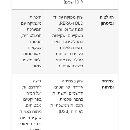
ל-10 שנים).
רגולציה
שוק מפוקח על ידי
היכרות
וביטחון
DLD ו-RERA,
מעמיקה עם
הגנה על זכויות
המערכת
משקיעים, שקיפות
הרגולטורית,
בתהליכים. דובאי
הבטחת
נחשבת לאחת
עסקאות
הערים הבטוחות
מאובטחות
בעולם עם אחוזי
וליווי משפטי
פשיעה אפסיים.
צמוד.
צמיחה
שוק בצמיחה
גישה
ופיתוח
אדירה, פרויקטים
להזדמנויות
חדשניים ותשתיות
'על הנייר'
ברמה עולמית.
בפרויקטים
תוכניות ממשלתיות
מבטיחים,
לפיתוח (D33).
ניתוח מגמות
שוק עתידיות
ובחירת אזורי
השקעה