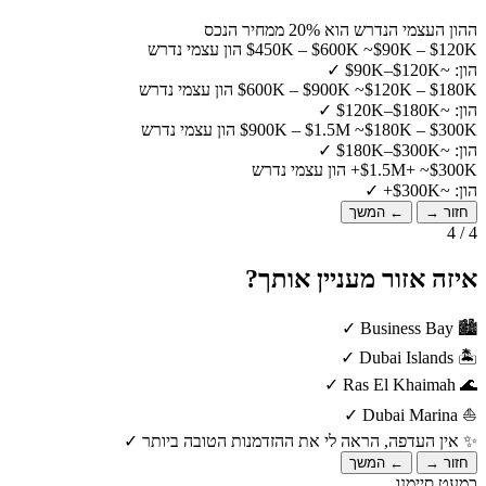
ההון העצמי הנדרש הוא 20% ממחיר הנכס
~$90K – $120K הון עצמי נדרש
$450K – $600K
הון: ~$90K–$120K
✓
~$120K – $180K הון עצמי נדרש
$600K – $900K
הון: ~$120K–$180K
✓
~$180K – $300K הון עצמי נדרש
$900K – $1.5M
הון: ~$180K–$300K
✓
~$300K+ הון עצמי נדרש
$1.5M+
הון: ~$300K+
✓
חזור →
← המשך
4 / 4
איזה אזור מעניין אותך?
✓
Business Bay
🏙️
✓
Dubai Islands
🏝️
✓
Ras El Khaimah
🌊
✓
Dubai Marina
⛵
✨
אין העדפה, הראה לי את ההזדמנות הטובה ביותר
✓
חזור →
← המשך
כמעט סיימנו