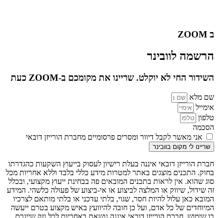
ב ZOOM
הרשמה לוובינר
השידור החי לא יוקלט. שריינו את מקומכם ב-ZOOM כעת
שם מלא
אימייל
טלפון
הסכמה
אני מאשר לקבל דיוור ומסרים פרסומיים מחברת הורייזן דובאי
שריינו לי מקום בוובינר
חברת הורייזן דובאי איננה בעלת רישיון לעסוק בייעוץ השקעות כהגדרתו
בחוק. התכנים מוצגים באתר למטרות מידע כללי בלבד וללא אחריות מכל
סוג שהוא. אין לראות בתכנים המובאים פה בבחינת ייעוץ מקצועי, ובכלל
זה שידול, שיווק או המלצה לביצוע או אי-ביצוע של פעולה כלשהי. המידע
המובא כאן עלול להיות חסר, שגוי, בלתי עדכני או בלתי מותאם לצרכיו
המיוחדים של כל אדם, ועל כן חובה להיוועץ באיש מקצוע בטרם ייעשה
בו שימוש. חברת הורייזן דובאי איננה נושאת באחריות לכל נזק שייגרם