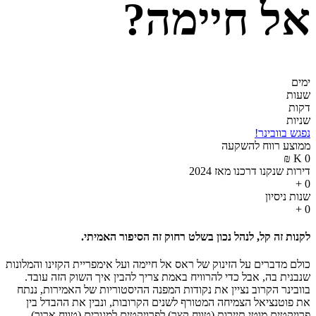
אל חיימה?
ימים
שעות
דקות
שניות
נפגש בוובינר!
ממוצע רווח להשקעה
₪
K
0
דירות שנקנו דרכנו מאז 2024
+
0
שנות ניסיון
+
0
לקנות זה קל, לנהל נכון בשלט רחוק זה הסיפור האמיתי.
כולם מדברים על הזינוק של ראס אל חיימה ועל אימפריית הקזינו והמלונות
שנבנית בה, אבל כדי להרוויח באמת צריך להבין איך השוק הזה עובד.
בוובינר הקרוב נציין את נקודות המפנה ההיסטוריות של האמירות, ננתח
את פוטנציאל הצמיחה המטורף לשנים הקרובות, ונבין את ההבדל בין
פרויקטים מוטי תיירות (טווח קצר) לפרויקטים למגורים (טווח ארוך).