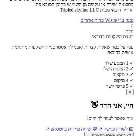
כתוצאה ישירה או עקיפה מן השימוש בתוכן המובא פה.
הורייזן דובאי מבית Tripled skyline LLC
נבנה ע"י Wisite בניית אתרים
ה
הדר
יועצת השקעות בדובאי
ענה על כמה שאלות קצרות ואבני לך אסטרטגיית השקעות מותאמת
אישית בדובאי.
✓
1
המסע שלך
✓
2
המטרה שלך
✓
3
תקציב
✓
4
מיקום
✓
5
פרטי קשר
×
היי, אני הדר 👋
איך אפשר לעזור לך היום?
📅
לשריין פגישה
↗
💬
שיחה מיידית בווטסאפ
↗
📋
למלא שאלון התאמה
←