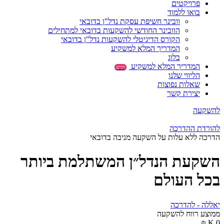
פרויקטים
בואו ללמוד
וובינר חשיפת עסקת נדל"ן בדובאי
הוובינר החודשי להשקעות בדובאי למתחילים
הקורס הדיגיטלי להשקעות נדל"ן בדובאי
המדריך המלא למשקיע
בלוג
המדריך המלא למשקיע
חדש
הליווי שלנו
שאלות נפוצות
יצירת קשר
להשקעה
להורדת ההדרכה
הדרכה ללא עלות על השקעה מניבה בדובאי
השקעת הנדל״ן המשתלמת ביותר
בכל העולם
יאללה - להדרכה
ממוצע רווח להשקעה
₪
K
0