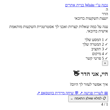
נבנה ע"י Wisite בניית אתרים
ה
הדר
יועצת השקעות בדובאי
ענה על כמה שאלות קצרות ואבני לך אסטרטגיית השקעות מותאמת
אישית בדובאי.
✓
1
המסע שלך
✓
2
המטרה שלך
✓
3
תקציב
✓
4
מיקום
✓
5
פרטי קשר
×
היי, אני הדר 👋
איך אפשר לעזור לך היום?
📅
לשריין פגישה
↗
💬
שיחה מיידית בווטסאפ
↗
📋
למלא שאלון התאמה
←
1 / 4