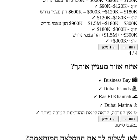
~$90K – $120K הון עצמי נדרש
$450K – $600K
הון: ~$90K–$120K
✓
~$120K – $180K הון עצמי נדרש
$600K – $900K
הון: ~$120K–$180K
✓
~$180K – $300K הון עצמי נדרש
$900K – $1.5M
הון: ~$180K–$300K
✓
~$300K+ הון עצמי נדרש
$1.5M+
הון: ~$300K+
✓
חזור →
← המשך
4 / 4
איזה אזור מעניין אותך?
✓
Business Bay
🏙️
✓
Dubai Islands
🏝️
✓
Ras El Khaimah
🌊
✓
Dubai Marina
⛵
✨
אין העדפה, הראה לי את ההזדמנות הטובה ביותר
✓
חזור →
← המשך
כמעט סיימנו
לאן לשלוח לך את ההמלצה המותאמת?