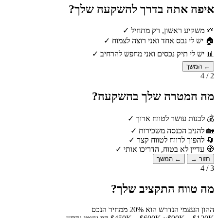
איפה אתה בדרך להשקעה שלך?
🌱
משקיע ראשון, רק מתחיל
✓
🏠
יש לי נכס אחד ואני רוצה לצמוח
✓
📊
יש לי תיק נכסים ואני מחפש להרחיב
✓
← המשך
2 / 4
מה המטרה שלך בהשקעה?
💰
לבנות עושר לטווח ארוך
✓
🏡
להניב הכנסה משכירות
✓
🔄
להפוך לרווח לטווח קצר
✓
🧭
עדיין לא בטוח, הדריכו אותי
✓
חזור →
← המשך
3 / 4
מה טווח התקציב שלך?
ההון העצמי הנדרש הוא 20% ממחיר הנכס