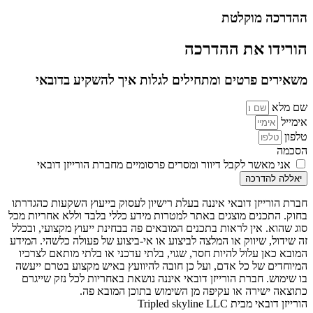
ההדרכה מוקלטת
הורידו את ההדרכה
משאירים פרטים ומתחילים לגלות איך להשקיע בדובאי
שם מלא
אימייל
טלפון
הסכמה
אני מאשר לקבל דיוור ומסרים פרסומיים מחברת הורייזן דובאי
יאללה להדרכה
חברת הורייזן דובאי איננה בעלת רישיון לעסוק בייעוץ השקעות כהגדרתו
בחוק. התכנים מוצגים באתר למטרות מידע כללי בלבד וללא אחריות מכל
סוג שהוא. אין לראות בתכנים המובאים פה בבחינת ייעוץ מקצועי, ובכלל
זה שידול, שיווק או המלצה לביצוע או אי-ביצוע של פעולה כלשהי. המידע
המובא כאן עלול להיות חסר, שגוי, בלתי עדכני או בלתי מותאם לצרכיו
המיוחדים של כל אדם, ועל כן חובה להיוועץ באיש מקצוע בטרם ייעשה
בו שימוש. חברת הורייזן דובאי איננה נושאת באחריות לכל נזק שייגרם
כתוצאה ישירה או עקיפה מן השימוש בתוכן המובא פה.
הורייזן דובאי מבית Tripled skyline LLC