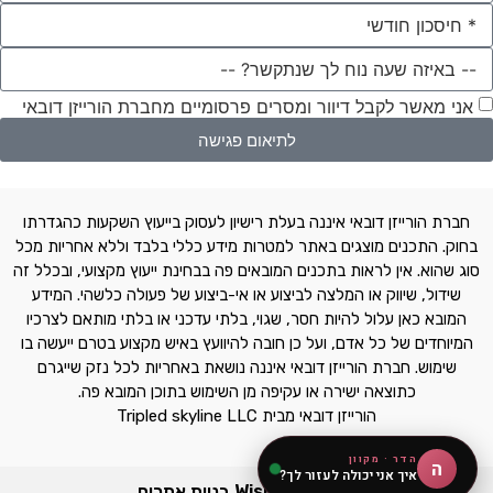
אני מאשר לקבל דיוור ומסרים פרסומיים מחברת הורייזן דובאי
לתיאום פגישה
חברת הורייזן דובאי איננה בעלת רישיון לעסוק בייעוץ השקעות כהגדרתו
בחוק. התכנים מוצגים באתר למטרות מידע כללי בלבד וללא אחריות מכל
סוג שהוא. אין לראות בתכנים המובאים פה בבחינת ייעוץ מקצועי, ובכלל זה
שידול, שיווק או המלצה לביצוע או אי-ביצוע של פעולה כלשהי. המידע
המובא כאן עלול להיות חסר, שגוי, בלתי עדכני או בלתי מותאם לצרכיו
המיוחדים של כל אדם, ועל כן חובה להיוועץ באיש מקצוע בטרם ייעשה בו
שימוש. חברת הורייזן דובאי איננה נושאת באחריות לכל נזק שייגרם
כתוצאה ישירה או עקיפה מן השימוש בתוכן המובא פה.
הורייזן דובאי מבית Tripled skyline LLC
הדר · מקוון
ה
איך אני יכולה לעזור לך?
נבנה ע"י Wisite בניית אתרים