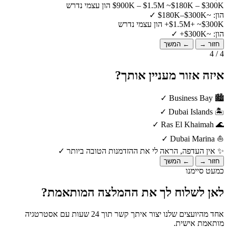
~$180K – $300K הון עצמי נדרש
$900K – $1.5M
הון: ~$180K–$300K
✓
~$300K+ הון עצמי נדרש
$1.5M+
הון: ~$300K+
✓
חזור →
← המשך
4 / 4
איזה אזור מעניין אותך?
✓
Business Bay
🏙️
✓
Dubai Islands
🏝️
✓
Ras El Khaimah
🌊
✓
Dubai Marina
⛵
✨
אין העדפה, הראה לי את ההזדמנות הטובה ביותר
✓
חזור →
← המשך
כמעט סיימנו
לאן לשלוח לך את ההמלצה המותאמת?
אחד מהיועצים שלנו יצור איתך קשר תוך 24 שעות עם אסטרטגיה
מותאמת אישית.