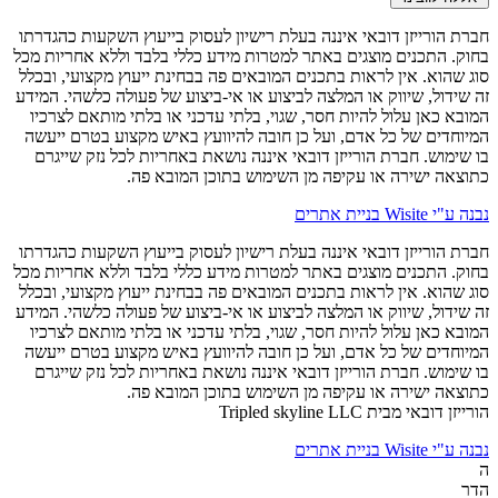
חברת הורייזן דובאי איננה בעלת רישיון לעסוק בייעוץ השקעות כהגדרתו
בחוק. התכנים מוצגים באתר למטרות מידע כללי בלבד וללא אחריות מכל
סוג שהוא. אין לראות בתכנים המובאים פה בבחינת ייעוץ מקצועי, ובכלל
זה שידול, שיווק או המלצה לביצוע או אי-ביצוע של פעולה כלשהי. המידע
המובא כאן עלול להיות חסר, שגוי, בלתי עדכני או בלתי מותאם לצרכיו
המיוחדים של כל אדם, ועל כן חובה להיוועץ באיש מקצוע בטרם ייעשה
בו שימוש. חברת הורייזן דובאי איננה נושאת באחריות לכל נזק שייגרם
כתוצאה ישירה או עקיפה מן השימוש בתוכן המובא פה.
נבנה ע"י Wisite בניית אתרים
חברת הורייזן דובאי איננה בעלת רישיון לעסוק בייעוץ השקעות כהגדרתו
בחוק. התכנים מוצגים באתר למטרות מידע כללי בלבד וללא אחריות מכל
סוג שהוא. אין לראות בתכנים המובאים פה בבחינת ייעוץ מקצועי, ובכלל
זה שידול, שיווק או המלצה לביצוע או אי-ביצוע של פעולה כלשהי. המידע
המובא כאן עלול להיות חסר, שגוי, בלתי עדכני או בלתי מותאם לצרכיו
המיוחדים של כל אדם, ועל כן חובה להיוועץ באיש מקצוע בטרם ייעשה
בו שימוש. חברת הורייזן דובאי איננה נושאת באחריות לכל נזק שייגרם
כתוצאה ישירה או עקיפה מן השימוש בתוכן המובא פה.
הורייזן דובאי מבית Tripled skyline LLC
נבנה ע"י Wisite בניית אתרים
ה
הדר