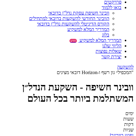
פרויקטים
בואו ללמוד
וובינר חשיפת עסקת נדל"ן בדובאי
הוובינר החודשי להשקעות בדובאי למתחילים
הקורס הדיגיטלי להשקעות נדל"ן בדובאי
המדריך המלא למשקיע
בלוג
המדריך המלא למשקיע
חדש
הליווי שלנו
שאלות נפוצות
יצירת קשר
להשקעה
"המכפיל״ גון רשף ו-Horizon דובאי מציגים
וובינר חשיפה - השקעת הנדל״ן
המשתלמת ביותר בכל העולם
ימים
שעות
דקות
שניות
נפגש בוובינר!