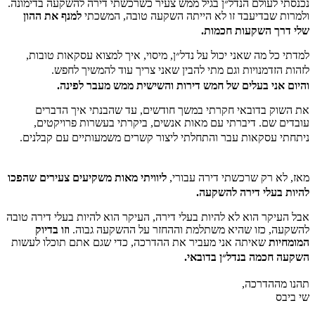
נכנסתי לעולם הנדל״ן בגיל ממש צעיר כשרכשתי דירה להשקעה בדימונה.
ולמרות שבדיעבד זו לא הייתה השקעה טובה, המשכתי
למנף את ההון
שלי דרך השקעות חכמות.
למדתי כל מה שאני יכול על נדל״ן, מיסוי, איך למצוא עסקאות טובות,
לזהות הזדמנויות וגם מתי להבין שאני צריך עוד להמשיך לחפש.
והיום אני בעלים של חמש דירות והשישית ממש מעבר לפינה.
את השוק בדובאי חקרתי במשך חודשים, עד שהבנתי איך הדברים
עובדים שם. דיברתי עם מאות אנשים, ביקרתי בעשרות פרויקטים,
ניתחתי עסקאות עבר והתחלתי ליצור קשרים משמעותיים עם קבלנים.
מאז, לא רק שרכשתי דירה עבורי,
ליוויתי מאות משקיעים צעירים שהפכו
להיות בעלי דירה להשקעה.
אבל העיקר הוא לא להיות בעלי דירה, העיקר הוא להיות בעלי דירה טובה
להשקעה, כזו שהיא משתלמת וההחזר על ההשקעה גבוה.
וזו בדיוק
המומחיות
שאיתה אני מעביר את ההדרכה, כדי שגם אתם תוכלו לעשות
השקעה חכמה בנדל״ן בדובאי.
תהנו מההדרכה,
שי ביבס