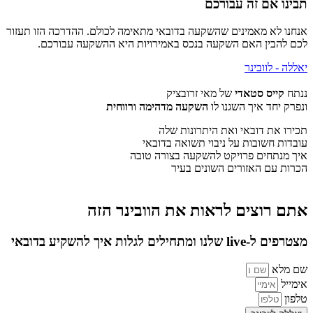
תבינו אם זה עבורכם
אנחנו לא מאמינים שהשקעה בדובאי מתאימה לכולם. ההדרכה הזו תעזור
לכם להבין האם השקעה בנכס באמירויות היא ההשקעה עבורכם.
יאללה - לוובינר
ננתח
קייס סטאדי
של מאי זרובציק
ונפרק יחד איך השגנו לו
השקעה מדהימה ורווחית
תכירו את דובאי ואת היתרונות שלה
עובדות חשובות על ניבוי תשואה בדובאי
איך מנתחים פרויקט להשקעה בצורה טובה
הכרות עם האזורים השונים בעיר
אתם רוצים לראות את הוובינר הזה
מצטרפים ל-live שלנו ומתחילים לגלות איך להשקיע בדובאי
שם מלא
אימייל
טלפון