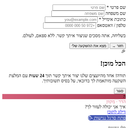
שם פרטי *
שם משפחה
כתובת אימייל *
טלפון / וואטסאפ
בשליחה, אתה מסכים שניצור איתך קשר. ללא ספאם, לעולם.
חזור →
מצא את ההשקעה שלי
🎉
הכל מוכן!
תודה! אחד מהיועצים שלנו יצור איתך קשר תוך
24 שעות
עם המלצת
השקעה מותאמת לך בדובאי, על בסיס תשובותיך.
סגור
ה
הדר · מקוון
איך אני יכולה לעזור לך?
דילוג לתוכן
פתח סרגל נגישות
כלי נגישות