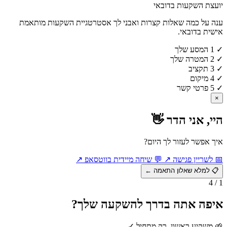
יועצת השקעות בדובאי
ענה על כמה שאלות קצרות ואבני לך אסטרטגיית השקעות מותאמת
אישית בדובאי.
✓
1
המסע שלך
✓
2
המטרה שלך
✓
3
תקציב
✓
4
מיקום
✓
5
פרטי קשר
×
היי, אני הדר 👋
איך אפשר לעזור לך היום?
📅
לשריין פגישה
↗
💬
שיחה מיידית בווטסאפ
↗
📋
למלא שאלון התאמה
←
1 / 4
איפה אתה בדרך להשקעה שלך?
🌱
משקיע ראשון, רק מתחיל
✓