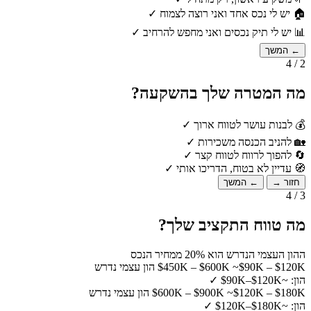
🏠
יש לי נכס אחד ואני רוצה לצמוח
✓
📊
יש לי תיק נכסים ואני מחפש להרחיב
✓
← המשך
2 / 4
מה המטרה שלך בהשקעה?
💰
לבנות עושר לטווח ארוך
✓
🏡
להניב הכנסה משכירות
✓
🔄
להפוך לרווח לטווח קצר
✓
🧭
עדיין לא בטוח, הדריכו אותי
✓
חזור →
← המשך
3 / 4
מה טווח התקציב שלך?
ההון העצמי הנדרש הוא 20% ממחיר הנכס
~$90K – $120K הון עצמי נדרש
$450K – $600K
הון: ~$90K–$120K
✓
~$120K – $180K הון עצמי נדרש
$600K – $900K
הון: ~$120K–$180K
✓