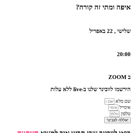
איפה ומתי זה קורה?
שלישי , 22 באפריל
20:00
ב ZOOM
הירשמו לוובינר שלנו ב-live ללא עלות
שם מלא
אימייל
טלפון
יאללה לוובינר
בואו לוובינר שבו תבינו איך למצוא
השקעה