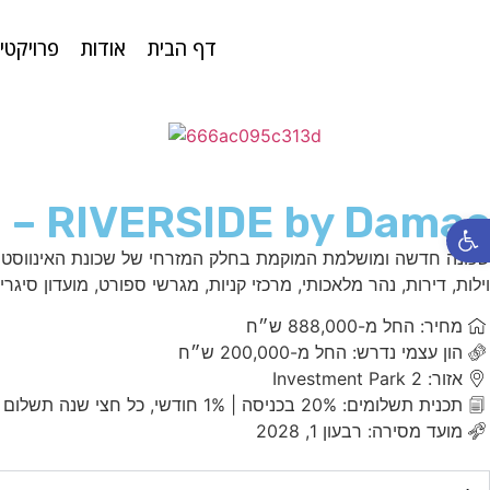
דף הבית
אודות
פרויקטי
RIVERSIDE by Damac – פרויקט ריוורסייד של דאמאק
פתח סרגל נגישות
שכונה חדשה ומושלמת המוקמת בחלק המזרחי של שכונת האינווסטמנט
וילות, דירות, נהר מלאכותי, מרכזי קניות, מגרשי ספורט, מועדון סיגרים, חדרי כוש
מחיר: החל מ-888,000 ש״ח
הון עצמי נדרש: החל מ-200,000 ש״ח
אזור: Investment Park 2
תכנית תשלומים: 20% בכניסה | 1% חודשי, כל חצי שנה תשלום של 5% | 25% במפתח
מועד מסירה: רבעון 1, 2028