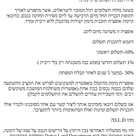
בשונה מלוח תשלומים רגיל המוכר לישראלים, אשר מתפרש לאורך
תקופת הבנייה החל מיום הרכישה עד ליום מסירת החזקה בנכס, בדובאי
קיימת אופצית תוכנית מימון ישירות מהקבלן ללא ריבית ומדד.
אופציה זו משתנה מיזם ליזם.
דוגמא לתוכנית תשלום:
10%-תשלום ראשוני
1% תשלום חודשי (ממש כמו משכנתה רק בלי ריבית )
50% -במשך 5 שנים לאחר קבלת המפתח.
אופציית מימון מהקבלן מאפשרת למשקיעים לפרוש את תקציב ההשקעה
שלהם בכמה נכסים בבת אחת (אפשרות משתלמת המושכת משקיעים
רבים -דמי השכירות עוזרים להשלים את התשלומים לקבלן)
אנו בשלום דובאי מזמינים אותך ליצור קשר עם אחד מסוכנינו ולברר אילו
תוכניות תשלום זמינות ואילו המתאימות ביותר לתקציבך.
מהו D.L.D?
זהו גוף ממשלתי האחראי (בין היתר) על הרישום הנכס על שמו של הקונה,
ראשי התיבות שלו הוא Dubai Land Department (מחלקת הקרקעות