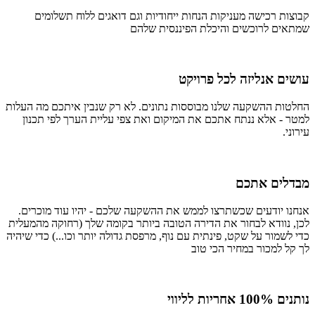
קבוצות רכישה מעניקות הנחות ייחודיות וגם דואגים ללוח תשלומים
שמתאים לרוכשים והיכלת הפיננסית שלהם
עושים אנליזה לכל פרויקט
החלטות ההשקעה שלנו מבוססות נתונים. לא רק שנבין איתכם מה העלות
למטר - אלא ננתח אתכם את המיקום ואת צפי עליית הערך לפי תכנון
עירוני.
מבדלים אתכם
אנחנו יודעים שכשתרצו לממש את ההשקעה שלכם - יהיו עוד מוכרים.
לכן, נוודא לבחור את הדירה הטובה ביותר בקומה שלך (רחוקה מהמעלית
כדי לשמור על שקט, פינתית עם נוף, מרפסת גדולה יותר וכו...) כדי שיהיה
לך קל למכור במחיר הכי טוב
נותנים 100% אחריות לליווי