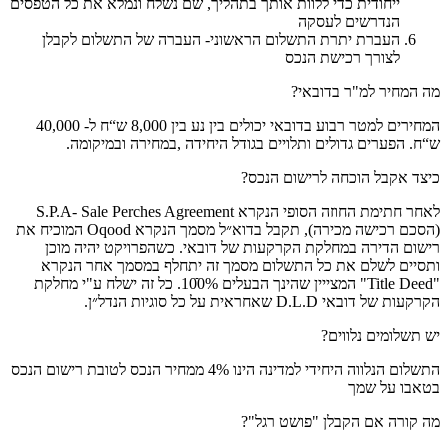
ייחודית כדי ללוות אותך בתהליך, שם נשלח ונמלא את כל הטפסים
הנדרשים לעסקה
העברת יתרת התשלום הראשוני- העברה של התשלום לקבלן
לצורך רכישת הנכס
מה המחיר למ"ר בדובאי?
המחירים למטר רבוע בדובאי יכולים בין נע בין 8,000 ש“ח ל- 40,000
ש“ח. הפערים גדולים ותלויים בגודל היחידה ,במחירה ובמיקומה.
כיצד אקבל הוכחה לרישום הנכס?
לאחר חתימת החוזה הסופי הנקרא
S.P.A- Sale Perches Agreement
(הסכם רכישה מכירה), תקבל בדוא״ל מסמך הנקרא Oqood המוכיח את
רישום הדירה במחלקת הקרקעות של דובאי. כשהפרויקט יהיה מוכן
ותסיים לשלם את כל התשלום מסמך זה יתחלף במסמך אחר הנקרא
"Title Deed" המצייין שהינך הבעלים 100ֿֿ%. כל זה ישלח ע"י מחלקת
הקרקעות של דובאי D.L.D שאחראית על כל סוגיות הנדל״ן.
יש תשלומים נלווים?
התשלום הנלווה היחידי למדינה הינו 4% ממחיר הנכס לטובת רישום הנכס
בטאבו על שמך
מה קורה אם הקבלן "פושט רגל"?