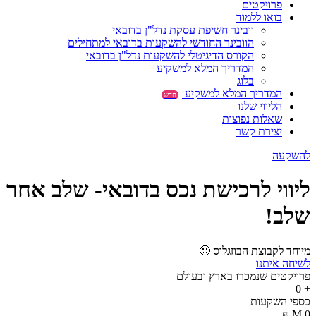
פרויקטים
בואו ללמוד
וובינר חשיפת עסקת נדל"ן בדובאי
הוובינר החודשי להשקעות בדובאי למתחילים
הקורס הדיגיטלי להשקעות נדל"ן בדובאי
המדריך המלא למשקיע
בלוג
המדריך המלא למשקיע
חדש
הליווי שלנו
שאלות נפוצות
יצירת קשר
להשקעה
ליווי לרכישת נכס בדובאי- שלב אחר
שלב!
מיוחד לקבוצת הבוזגלוס 🙂
לשיחה איתנו
פרויקטים שנמכרו בארץ ובעולם
0
+
כספי השקעות
₪
M
0