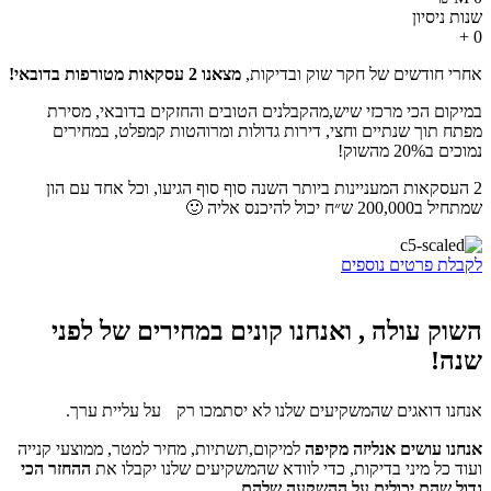
שנות ניסיון
+
0
אחרי חודשים של חקר שוק ובדיקות,
מצאנו 2 עסקאות מטורפות בדובאי!
במיקום הכי מרכזי שיש,מהקבלנים הטובים והחזקים בדובאי, מסירת
מפתח תוך שנתיים וחצי, דירות גדולות ומרוהטות קמפלט, במחירים
נמוכים ב20% מהשוק!
2 העסקאות המעניינות ביותר השנה סוף סוף הגיעו, וכל אחד עם הון
שמתחיל ב200,000 ש״ח יכול להיכנס אליה 🙂
לקבלת פרטים נוספים
השוק עולה , ואנחנו קונים במחירים של לפני
שנה!
אנחנו דואגים שהמשקיעים שלנו לא יסתמכו רק על עליית ערך.
אנחנו עושים אנליזה מקיפה
למיקום,תשתיות, מחיר למטר, ממוצעי קנייה
ועוד כל מיני בדיקות, כדי לוודא שהמשקיעים שלנו יקבלו את
ההחזר הכי
גדול שהם יכולים על ההשקעה שלהם.