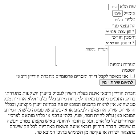
שם מלא
אימייל
טלפון
הון עצמי פנוי
חיסכון חודשי
הערות נוספות
הסכמה
אני מאשר לקבל דיוור ומסרים פרסומיים מחברת הורייזן דובאי
לתיאום שיחת ייעוץ
חברת הורייזן דובאי איננה בעלת רישיון לעסוק בייעוץ השקעות כהגדרתו
בחוק. התכנים מוצגים באתר למטרות מידע כללי בלבד וללא אחריות מכל
סוג שהוא. אין לראות בתכנים המובאים פה בבחינת ייעוץ מקצועי, ובכלל
זה שידול, שיווק או המלצה לביצוע או אי-ביצוע של פעולה כלשהי. המידע
המובא כאן עלול להיות חסר, שגוי, בלתי עדכני או בלתי מותאם לצרכיו
המיוחדים של כל אדם, ועל כן חובה להיוועץ באיש מקצוע בטרם ייעשה
בו שימוש. חברת הורייזן דובאי איננה נושאת באחריות לכל נזק שייגרם
כתוצאה ישירה או עקיפה מן השימוש בתוכן המובא פה.