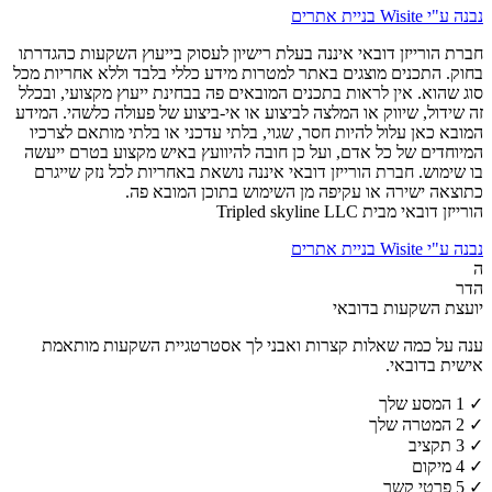
נבנה ע"י Wisite בניית אתרים
חברת הורייזן דובאי איננה בעלת רישיון לעסוק בייעוץ השקעות כהגדרתו
בחוק. התכנים מוצגים באתר למטרות מידע כללי בלבד וללא אחריות מכל
סוג שהוא. אין לראות בתכנים המובאים פה בבחינת ייעוץ מקצועי, ובכלל
זה שידול, שיווק או המלצה לביצוע או אי-ביצוע של פעולה כלשהי. המידע
המובא כאן עלול להיות חסר, שגוי, בלתי עדכני או בלתי מותאם לצרכיו
המיוחדים של כל אדם, ועל כן חובה להיוועץ באיש מקצוע בטרם ייעשה
בו שימוש. חברת הורייזן דובאי איננה נושאת באחריות לכל נזק שייגרם
כתוצאה ישירה או עקיפה מן השימוש בתוכן המובא פה.
הורייזן דובאי מבית Tripled skyline LLC
נבנה ע"י Wisite בניית אתרים
ה
הדר
יועצת השקעות בדובאי
ענה על כמה שאלות קצרות ואבני לך אסטרטגיית השקעות מותאמת
אישית בדובאי.
✓
1
המסע שלך
✓
2
המטרה שלך
✓
3
תקציב
✓
4
מיקום
✓
5
פרטי קשר