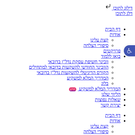
דילוג לתוכן
דלג לתוכן
דף הבית
אודות
קצת עלינו
סיפורי הצלחה
פתח סרגל נגישות
פרויקטים
בואו ללמוד
וובינר חשיפת עסקת נדל"ן בדובאי
הוובינר החודשי להשקעות בדובאי למתחילים
הקורס הדיגיטלי להשקעות נדל"ן בדובאי
המדריך המלא למשקיע
בלוג
המדריך המלא למשקיע
חדש
הליווי שלנו
שאלות נפוצות
יצירת קשר
דף הבית
אודות
קצת עלינו
סיפורי הצלחה