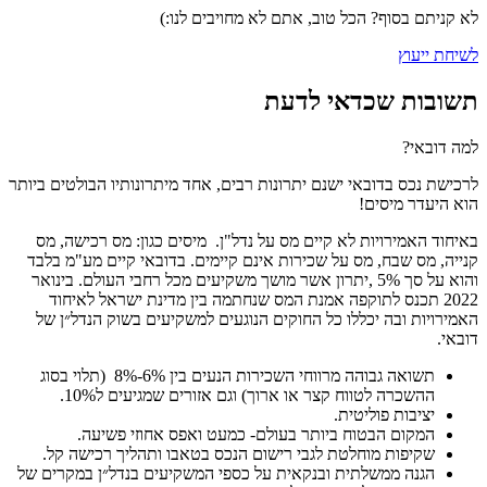
לא קניתם בסוף? הכל טוב, אתם לא מחויבים לנו:)
לשיחת ייעוץ
תשובות שכדאי לדעת
למה דובאי?
לרכישת נכס בדובאי ישנם יתרונות רבים, אחד מיתרונותיו הבולטים ביותר
הוא היעדר מיסים!
באיחוד האמירויות לא קיים מס על נדל"ן. מיסים כגון: מס רכישה, מס
קנייה, מס שבח, מס על שכירות אינם קיימים. בדובאי קיים מע"מ בלבד
והוא על סך 5% ,יתרון אשר מושך משקיעים מכל רחבי העולם. בינואר
2022 תכנס לתוקפה אמנת המס שנחתמה בין מדינת ישראל לאיחוד
האמירויות ובה יכללו כל החוקים הנוגעים למשקיעים בשוק הנדל״ן של
דובאי.
תשואה גבוהה מרווחי השכירות הנעים בין 6%-8% (תלוי בסוג
ההשכרה לטווח קצר או ארוך) וגם אזורים שמגיעים ל10%.
יציבות פוליטית.
המקום הבטוח ביותר בעולם- כמעט ואפס אחוזי פשיעה.
שקיפות מוחלטת לגבי רישום הנכס בטאבו ותהליך רכישה קל.
הגנה ממשלתית ובנקאית על כספי המשקיעים בנדל״ן במקרים של