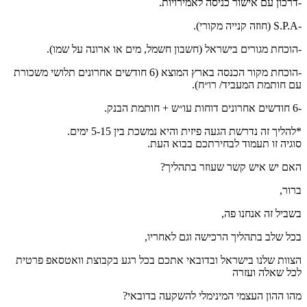
-דרכון עם אישור כניסה לאמירויות.
-S.P.A (חוזה קנייה מקורי).
-הוכחת מגורים בישראל (חשבון חשמל, מים או ארונה על שמו).
-הוכחת מקור הכנסה בארץ המוצא (6 חודשים אחרונים תלושי משכורת
עם חותמת המעביד/ רו״ח).
-6 חודשים אחרונים דוחות עו״ש + חותמת הבנק.
*להליך זה נדרשת הגעה פיזית והיא נמשכת בין 5-15 ימים.
סוגיה זו תעמוד לבחירתכם בבוא העת.
האם יש איש קשר שעוזר בתהליך?
ברור,
בשביל זה אנחנו פה,
בכל שלב בתהליך הרכישה וגם לאחריו,
הצוות שלנו בישראל ובדובאי אתכם בכל רגע בקבוצת וואטסאפ פרטית
לכל שאלה ועזרה
מהו ההון העצמי המינימלי להשקעה בדובאי?