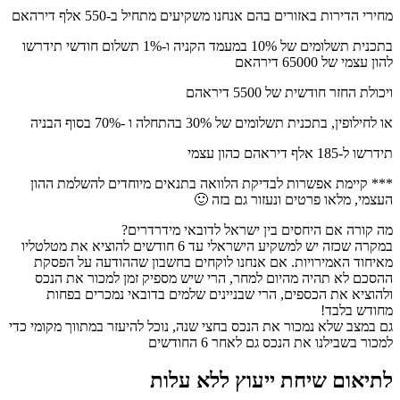
מחירי הדירות באזורים בהם אנחנו משקיעים מתחיל ב-550 אלף דירהאם
בתכנית תשלומים של 10% במעמד הקניה ו-1% תשלום חודשי תידרשו
להון עצמי של 65000 דירהאם
ויכולת החזר חודשית של 5500 דיראהם
או לחילופין, בתכנית תשלומים של 30% בהתחלה ו -70% בסוף הבניה
תידרשו ל-185 אלף דיראהם כהון עצמי
*** קיימת אפשרות לבדיקת הלוואה בתנאים מיוחדים להשלמת ההון
העצמי, מלאו פרטים ונעזור גם בזה 🙂
מה קורה אם היחסים בין ישראל לדובאי מידרדרים?
במקרה שכזה יש למשקיע הישראלי עד 6 חודשים להוציא את מטלטליו
מאיחוד האמירויות. אם אנחנו לוקחים בחשבון שההודעה על הפסקת
ההסכם לא תהיה מהיום למחר, הרי שיש מספיק זמן למכור את הנכס
ולהוציא את הכספים, הרי שבניינים שלמים בדובאי נמכרים בפחות
מחודש בלבד!
גם במצב שלא נמכור את הנכס בחצי שנה, נוכל להיעזר במתווך מקומי כדי
למכור בשבילנו את הנכס גם לאחר 6 החודשים
לתיאום שיחת ייעוץ ללא עלות