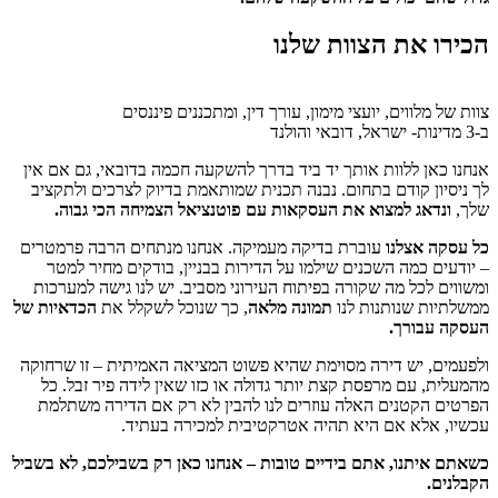
הכירו את הצוות שלנו
צוות של מלווים, יועצי מימון, עורך דין, ומתכננים פיננסים
ב-3 מדינות- ישראל, דובאי והולנד
אנחנו כאן ללוות אותך יד ביד בדרך להשקעה חכמה בדובאי, גם אם אין
לך ניסיון קודם בתחום. נבנה תכנית שמותאמת בדיוק לצרכים ולתקציב
שלך,
ונדאג למצוא את העסקאות עם פוטנציאל הצמיחה הכי גבוה.
כל עסקה אצלנו
עוברת בדיקה מעמיקה. אנחנו מנתחים הרבה פרמטרים
– יודעים כמה השכנים שילמו על הדירות בבניין, בודקים מחיר למטר
ומשווים לכל מה שקורה בפיתוח העירוני מסביב. יש לנו גישה למערכות
ממשלתיות שנותנות לנו
תמונה מלאה
, כך שנוכל לשקלל את
הכדאיות של
העסקה עבורך.
ולפעמים, יש דירה מסוימת שהיא פשוט המציאה האמיתית – זו שרחוקה
מהמעלית, עם מרפסת קצת יותר גדולה או כזו שאין לידה פיר זבל. כל
הפרטים הקטנים האלה עוזרים לנו להבין לא רק אם הדירה משתלמת
עכשיו, אלא אם היא תהיה אטרקטיבית למכירה בעתיד.
כשאתם איתנו, אתם בידיים טובות – אנחנו כאן רק בשבילכם, לא בשביל
הקבלנים.