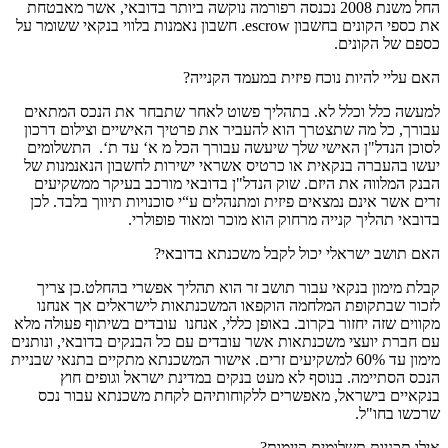
החל משנת 2008 נכנסה רפורמה נוקשה ביותר בדובאי, אשר מאבטחת
את כספי הקונים בחשבון escrow. חשבון נאמנות בלווי בנקאי ששומר על
כספם של הקונים.
האם עליי להיות נוכח פיזית במעמד הקנייה?
למעשה כלל וכלל לא. בתהליך פשוט לאחר שתבחר את הנכס המתאים
עבורך, כל מה שתצטרך הוא להעביר את פרטיך האישיים וצילום דרכון
לסוכן הנדל"ן האישי שלך שיעשה עבורך הכל מ א‘ עד ת‘. התשלומים
יעשו בהעברה בנקאית או כרטיס אשראי ישירות לחשבון הנאנמנות של
הבנק המלווה את היזם. שוק הנדל"ן בדובאי מורכב בעיקר ממשקיעים
זרים אשר אינם נמצאים פיזית ומתנהלים ע“י סוכנויות תיווך בלבד. לכן
בדובאי תהליך קנייה מרחוק הוא מוכר ומאוד פופולרי.
האם תושב ישראלי יכול לקבל משכנתא בדובאי?
קבלת מימון בנקאי עבור תושב זר הוא תהליך אפשרי בהחלט.כן צריך
לזכור שבתקופת המלחמה הוקפאו המשכנתאות לישראלים אך אנחנו
מקווים שזה יחזור בקרוב. באופן כללי, אנחנו עובדים בשיתוף פעולה מלא
עם חברת יועצי משכנתאות אשר עובדים עם כל הבנקים בדובאי, ונותנים
מימון עד 60% למשקיעים זרים. אישור המשכנתא מתקיים בתנאי שבניית
הנכס הסתיימה. בנוסף לא מעט בנקים במדינת ישראל וגופים חוץ
בנקאיים בישראל, מאפשרים ללקוחותיהם לקחת משכנתא עבור נכס
שרכשו בחו"ל.
אילו תכניות תשלומים קיימות?