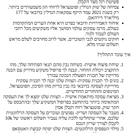
פשיטת רגל מצד הקבלן.
צמיחה של שוק הנדל״ן ופוטנציאל לרווחי הון משמעותיים ביותר.
רק בשנת 2021 עמד היקף עסקאות הנדל״ן בדובאי על 177
מיליארד דירהאם.
איחוד האמירויות ודובאי בפרט היא אחת הערים המתקדמות
בעולם, מרכז עסקים עולמי המושך אליו משקיעים מכל רחבי
העולם לעבוד ולגור.
חוקים נוקשים לגבי השוכרים, אשר לרוב מחויבים לשלם מראש
תשלום שנתי מלא.
איך עובד התהליך?
שיחת פיצוח אישית- בשיחה נבין מהם תנאי הפתיחה שלך, מהו
התקציב ויכולת ההחזר, ונבנה לך פרופיל משקיע מדוייק עם הבנה
מדויקת של תכנית הפעולה הנכונה עבורך
בונים לך תכנית עסקית- הצוות שלנו יבנה לך תכנית עסקית
מדוייקת לעסקה בדובאי בה נבין בדיוק מהו הסיכון, הפוטנציאל,
המינופים וההחזרים החודשיים.
מציאת עסקה מותאמת אישית – הצוות שלנו ימצא לך את העסקה
המתאימה ביותר בהתחשב בפרופיל המשקיע שלך ובהתבסס על
חקר שוק, פוטנציאל רווח וקבלן אמין
מעבר על העסקה ושריון- נפגשים ועוברים על העסקה הרלוונטית
שלכם, אחרי שתחליטו ללכת עליה נעביר תשלום ראשוני של 10k
לקבלן לצורך שריון הנכס
מילוי הטפסים הרלוונטים- הצוות שלנו יפתח קבוצת וואטסאפ