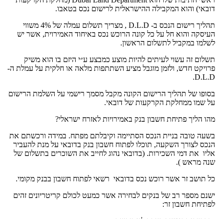
דובאי) והוא המקבילה ההישראלית לרישום נכס בטאבו.
תהליך רישום הנכס ב- D.L.D , מצריך תשלום עמלה של 4% משווי
העיסקה והוא חל על כל קונה הרוכש נכס באיחוד האמירוית, אשר יש
לשלמו במקביל לתשלום הראשון.
תשלום זה עשוי לעיתים להיות מוצע כמבצע ע״י היזם בו הוא משיק
פרויקט חדש, ולזמן מוגבל מציע השתתפות מלאה או חלקית על עמלת ה-
D.L.D.
בסופו של תהליך הרישום הקונה מקבל מסמך רישמי על השלמת הרישום
על שמו ממחלקת הקרקעות של דובאי.
מהו הליך פתיחת חשבון בנק באמירויות לאזרח ישראלי?
בשעה טובה בניית הנכס הסתיימה וקיבלתם מפתח. במידה ורכשתם את
הנכס לצורך השקעה, תוכלו לפתוח חשבון בנק בדובאי על מנת להעביר
אליו את דמי השכירות. (בדובאי נהוג לחייב את השוכרים בתשלום של
שנה מראש ).
כל תושב זר אשר רוכש נכס בדובאי רשאי לפתוח חשבון בבנק מקומי.
ישנם מספר רב של בנקים לבחירה אשר כמעט לכולם קריטריונים זהים
לפתיחת חשבון זר: