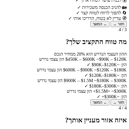
💰
לבנות עושר לטווח ארוך
✓
🏡
להניב הכנסה משכירות
✓
🔄
להפוך לרווח לטווח קצר
✓
🧭
עדיין לא בטוח, הדריכו אותי
✓
חזור →
← המשך
3 / 4
מה טווח התקציב שלך?
ההון העצמי הנדרש הוא 20% ממחיר הנכס
~$90K – $120K הון עצמי נדרש
$450K – $600K
הון: ~$90K–$120K
✓
~$120K – $180K הון עצמי נדרש
$600K – $900K
הון: ~$120K–$180K
✓
~$180K – $300K הון עצמי נדרש
$900K – $1.5M
הון: ~$180K–$300K
✓
~$300K+ הון עצמי נדרש
$1.5M+
הון: ~$300K+
✓
חזור →
← המשך
4 / 4
איזה אזור מעניין אותך?