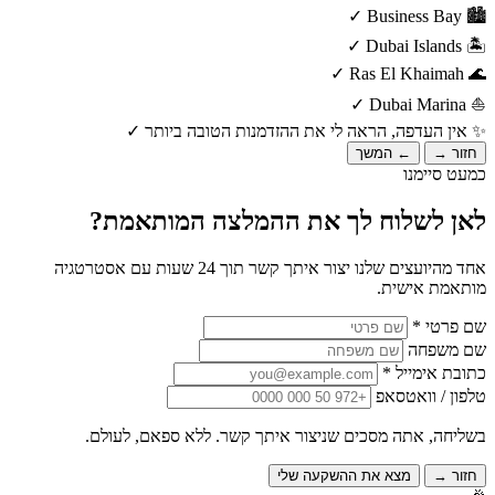
✓
Business Bay
🏙️
✓
Dubai Islands
🏝️
✓
Ras El Khaimah
🌊
✓
Dubai Marina
⛵
✨
אין העדפה, הראה לי את ההזדמנות הטובה ביותר
✓
חזור →
← המשך
כמעט סיימנו
לאן לשלוח לך את ההמלצה המותאמת?
אחד מהיועצים שלנו יצור איתך קשר תוך 24 שעות עם אסטרטגיה
מותאמת אישית.
שם פרטי *
שם משפחה
כתובת אימייל *
טלפון / וואטסאפ
בשליחה, אתה מסכים שניצור איתך קשר. ללא ספאם, לעולם.
חזור →
מצא את ההשקעה שלי