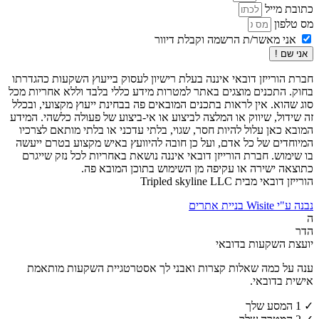
כתובת מייל
מס טלפון
אני מאשר/ת הרשמה וקבלת דיוור
אני שם !
חברת הורייזן דובאי איננה בעלת רישיון לעסוק בייעוץ השקעות כהגדרתו
בחוק. התכנים מוצגים באתר למטרות מידע כללי בלבד וללא אחריות מכל
סוג שהוא. אין לראות בתכנים המובאים פה בבחינת ייעוץ מקצועי, ובכלל
זה שידול, שיווק או המלצה לביצוע או אי-ביצוע של פעולה כלשהי. המידע
המובא כאן עלול להיות חסר, שגוי, בלתי עדכני או בלתי מותאם לצרכיו
המיוחדים של כל אדם, ועל כן חובה להיוועץ באיש מקצוע בטרם ייעשה
בו שימוש. חברת הורייזן דובאי איננה נושאת באחריות לכל נזק שייגרם
כתוצאה ישירה או עקיפה מן השימוש בתוכן המובא פה.
הורייזן דובאי מבית Tripled skyline LLC
נבנה ע"י Wisite בניית אתרים
ה
הדר
יועצת השקעות בדובאי
ענה על כמה שאלות קצרות ואבני לך אסטרטגיית השקעות מותאמת
אישית בדובאי.
✓
1
המסע שלך