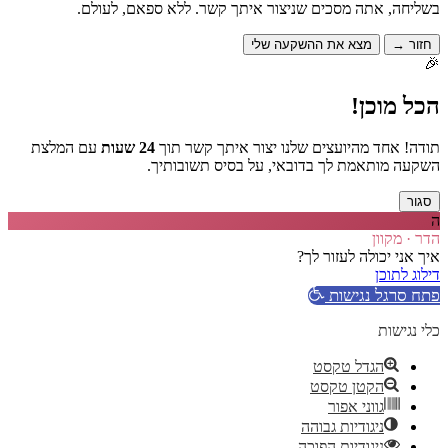
בשליחה, אתה מסכים שניצור איתך קשר. ללא ספאם, לעולם.
חזור →
מצא את ההשקעה שלי
🎉
הכל מוכן!
תודה! אחד מהיועצים שלנו יצור איתך קשר תוך
24 שעות
עם המלצת
השקעה מותאמת לך בדובאי, על בסיס תשובותיך.
סגור
ה
הדר · מקוון
איך אני יכולה לעזור לך?
דילוג לתוכן
פתח סרגל נגישות
כלי נגישות
הגדל טקסט
הקטן טקסט
גווני אפור
ניגודיות גבוהה
ניגודיות הפוכה