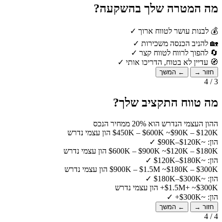
מה המטרה שלך בהשקעה?
💰
לבנות עושר לטווח ארוך
✓
🏡
להניב הכנסה משכירות
✓
🔄
להפוך לרווח לטווח קצר
✓
🧭
עדיין לא בטוח, הדריכו אותי
✓
חזור →
← המשך
3 / 4
מה טווח התקציב שלך?
ההון העצמי הנדרש הוא 20% ממחיר הנכס
~$90K – $120K הון עצמי נדרש
$450K – $600K
הון: ~$90K–$120K
✓
~$120K – $180K הון עצמי נדרש
$600K – $900K
הון: ~$120K–$180K
✓
~$180K – $300K הון עצמי נדרש
$900K – $1.5M
הון: ~$180K–$300K
✓
~$300K+ הון עצמי נדרש
$1.5M+
הון: ~$300K+
✓
חזור →
← המשך
4 / 4