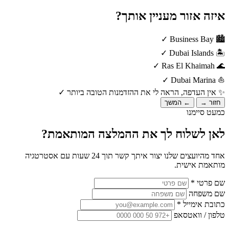
איזה אזור מעניין אותך?
✓
Business Bay
🏙️
✓
Dubai Islands
🏝️
✓
Ras El Khaimah
🌊
✓
Dubai Marina
⛵
✨
אין העדפה, הראה לי את ההזדמנות הטובה ביותר
✓
חזור →
← המשך
כמעט סיימנו
לאן לשלוח לך את ההמלצה המותאמת?
אחד מהיועצים שלנו יצור איתך קשר תוך 24 שעות עם אסטרטגיה
מותאמת אישית.
שם פרטי *
שם משפחה
כתובת אימייל *
טלפון / וואטסאפ