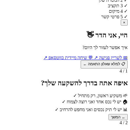
✓
2
המטרה שלך
✓
3
תקציב
✓
4
מיקום
✓
5
פרטי קשר
×
היי, אני הדר 👋
איך אפשר לעזור לך היום?
📅
לשריין פגישה
↗
💬
שיחה מיידית בווטסאפ
↗
📋
למלא שאלון התאמה
←
1 / 4
איפה אתה בדרך להשקעה שלך?
🌱
משקיע ראשון, רק מתחיל
✓
🏠
יש לי נכס אחד ואני רוצה לצמוח
✓
📊
יש לי תיק נכסים ואני מחפש להרחיב
✓
← המשך
2 / 4