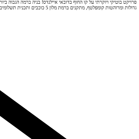
גדולות ומרוהטות קומפלטף, מתקנים ברמת מלון 5 כוכבים ותכנית תשלומים ללא ריבית עד מפתח! דירת חדר שינה,75 מ״ר מתחילה ב-2.1 מליון.