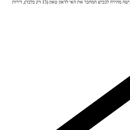
פרויקט בוטיקי ויוקרתי על קו החוף בדובאי איילנדס! בניה ברמה הגבוה ביותר, בניין נמוך עם כמות דירות נמוכה, נוף ומיקום על מעגן היאכטות של האי, גישה מהירה לכביש המחבר את האי לדאון טאון (15 דק בלבד), דירות