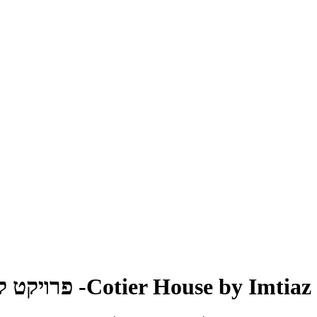
Cotier House by Imtiaz- פרויקט קורטיר האוס של אימטיאז