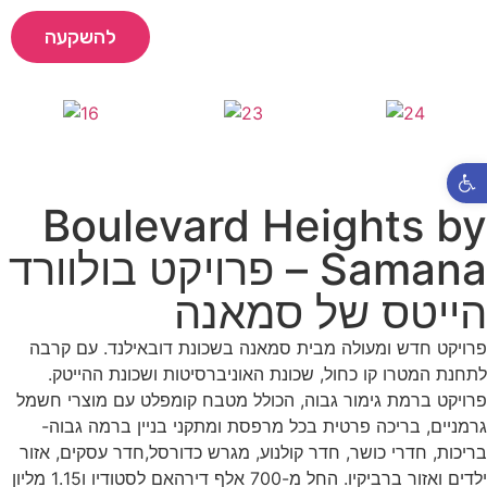
להשקעה
שאלות נפוצות
המדריך המלא למשקיע
פתח סרגל נגישות
Boulevard Heights by
Samana – פרויקט בולוורד
הייטס של סמאנה
פרויקט חדש ומעולה מבית סמאנה בשכונת דובאילנד. עם קרבה
לתחנת המטרו קו כחול, שכונת האוניברסיטות ושכונת ההייטק.
פרויקט ברמת גימור גבוה, הכולל מטבח קומפלט עם מוצרי חשמל
גרמניים, בריכה פרטית בכל מרפסת ומתקני בניין ברמה גבוה-
בריכות, חדרי כושר, חדר קולנוע, מגרש כדורסל,חדר עסקים, אזור
ילדים ואזור ברביקיו. החל מ-700 אלף דירהאם לסטודיו ו1.15 מליון