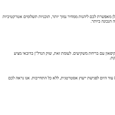
 נכס מוכן מאפשרת לכם לקבל הכנסה משכירות באופן מיידי. רכישת נכס "על הנייר" (Off-Plan) ישירות מהקבלן מאפשרת לכם ליהנות ממחיר נמוך יותר, תוכניות תשלומים אטרקטיביות
גבוה, עלויות כניסה אסטרונומיות ושוק שנמצא בקיפאון עם בריחת משקיעים. לעומת זאת, שוק הנדל"ן בדובאי מציע
אל תחכו שהכסף שלכם ימשיך להישחק בתשואות אפסיות. הגיע הזמן לגרום להון שלכם לעבוד עבורכם. השאירו פרטים וצרו קשר עם HorizonSkyline עוד היום לפגישת ייעוץ אסטרטגית, ללא כל התחייבות. אנו נראה לכם