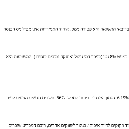
וי. בעוד שבישראל תשלמו מס על רווחי השכירות שלכם (בין אם במסלול 10% או לפי מדרגות מס), בדובאי התשואה היא פטורה ממס. איחוד האמירויות אינו מטיל מס הכנסה
זהו "מכפיל תשואה" אדיר. נחזור לדוגמה הישראלית: 3.5% ברוטו שהופכים ל-2% עד 2.5% נטו. כעת נשווה זאת לדובאי: תשואה של 8% ברוטו נשארת כמעט 8% נטו (בניכוי דמי ניהול ואחזקה נמוכים יחסית ). המשמעות היא
הביקוש בדובאי אינו ספקולטיבי; הוא דמוגרפי. אוכלוסיית דובאי חצתה רשמית את קו 4 מיליון התושבים בשנת 2025 , עם קצב צמיחה שנתי מדהים של 6.19%. הנתון המדהים ביותר הוא שכ-567 תושבים חדשים מגיעים לעיר
ם לעבוד וזקוקים לדיור איכותי. בניגוד לשווקים אחרים, רובם המכריע שוכרים