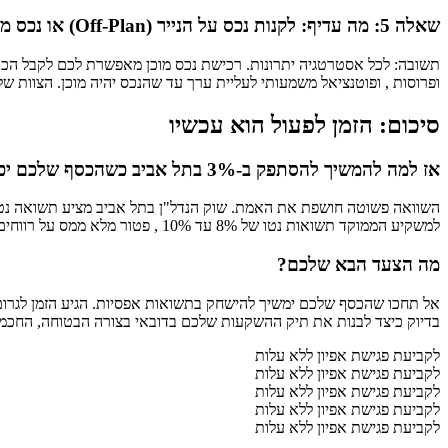
שאלה 5: מה עדיף: לקנות נכס על הנייר (Off-Plan) או נכס מוכן?
ופרוסות , ופוטנציאל משמעותי לעליית ערך עד שהנכס יהיה מוכן. הצוות שלנו ב-HorizonSkyline ינתח את המטרות שלכם ויתאים לכם את האסטרטגיה הנכו
סיכום: הזמן לפעול הוא עכשיו
אז למה להמשיך להסתפק ב-3% בתל אביב כשהכסף שלכם יכול לעבוד קשה יותר?
למשקיע הממוקד תשואות נטו של 8% עד 10% , פטור מלא ממס על רווחים , ושוק שצומח בקצב מסחרר בזכות הגירה חיובית אדירה ותיירות בלתי פוסקת.
מה הצעד הבא שלכם?
בדיוק כיצד לבנות את תיק ההשקעות שלכם בדובאי בצורה הבטוחה, החכמה 
לקביעת פגישת אפיון ללא עלות
לקביעת פגישת אפיון ללא עלות
לקביעת פגישת אפיון ללא עלות
לקביעת פגישת אפיון ללא עלות
לקביעת פגישת אפיון ללא עלות