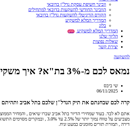
וובינר חשיפת עסקת נדל"ן בדובאי
הוובינר החודשי להשקעות בדובאי למתחילים
הקורס הדיגיטלי להשקעות נדל"ן בדובאי
המדריך המלא למשקיע
בלוג
המדריך המלא למשקיע
חדש
הליווי שלנו
שאלות נפוצות
יצירת קשר
להשקעה
נמאס לכם מ-3% בת"א? איך משקיעי נדלן בדובאי מגיעים ל-8%-10% תשואה פטורה ממס
שי ביבס
06/11/2025
קרה לכם שבחנתם את תיק הנדל"ן שלכם בתל אביב ותהיתם מד
דירה , תמורת תזרים מזומנים כמעט זניח.