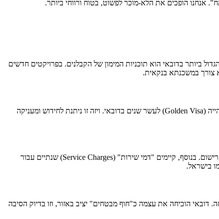
". אנחנו הופכים את הלא-מוכר לפשוט, בטוח ורווחי ביותר.
א תהליך פשוט יחסית. בעוד שקבלת משכנתא כתושב חוץ אפשרית (בדרך כלל עד 50%-60% מימון) , היתרון הגדול ביותר בדובאי הוא תוכניות המימון של הקבלנים. בפרויקטים חדשים
תשובה: "ויזת הזהב" היא הטבה משמעותית. ברכישת נכס בשווי של 2 מיליון דירהם (כ-550 אלף דולר) ומעלה, אתם ומשפחתכם זכאים לקבל אשרת שהייה (Golden Visa) לעשר שנים בדובאי. ויזה זו ניתנת לחידוש ומעניקה
תשובה: שוק הנדל"ן בדובאי שקוף מאוד. העלות העיקרית היא מס רכישה חד-פעמי (DLD Fee) בשיעור של 4% מערך הנכס, המשולם לממשלה בעת הרישום. בנוסף, קיימים "דמי שירות" (Service Charges) שנתיים עבור
 כמו בישראל.
 דובאי הוכיחה את עצמה כ"חוף מבטחים" יציב באזור, וזו בדיוק הסיבה