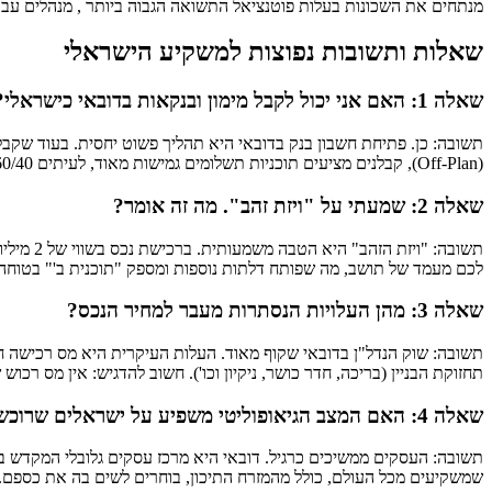
מנתחים את השכונות בעלות פוטנציאל התשואה הגבוה ביותר , מנהלים עבו
שאלות ותשובות נפוצות למשקיע הישראלי
שאלה 1: האם אני יכול לקבל מימון ובנקאות בדובאי כישראלי?
(Off-Plan), קבלנים מציעים תוכניות תשלומים גמישות מאוד, לעיתים 60/40 או אפילו תשלום של 1% בחודש, מה שמקל מאוד על הכניסה להשקעה ללא צורך במשכנתא בנקאית.
שאלה 2: שמעתי על "ויזת זהב". מה זה אומר?
לכם מעמד של תושב, מה שפותח דלתות נוספות ומספק "תוכנית ב'" בטוח
שאלה 3: מהן העלויות הנסתרות מעבר למחיר הנכס?
תחזוקת הבניין (בריכה, חדר כושר, ניקיון וכו'). חשוב להדגיש: אין מס רכו
שאלה 4: האם המצב הגיאופוליטי משפיע על ישראלים שרוכשים שם?
תשובה: העסקים ממשיכים כרגיל. דובאי היא מרכז עסקים גלובלי המקדש בי
שמשקיעים מכל העולם, כולל מהמזרח התיכון, בוחרים לשים בה את כספם