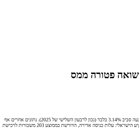
אתם לא לבד. בעוד שמחירי הדיור בתל אביב שברו שיאים , והמחיר הממוצע לדירה בעיר מטפס לכמעט 5 מיליון ש"ח , התשואה הממוצעת למשקיעים נעה סביב 3.14% בלבד (נכון לרבעון השלישי של 2025). נתונים אחרים אף
מצביעים על טווח נמוך יותר של 2.5% עד 3.0% , ובמקרים מסוימים התשואה השנתית הגולמית צנחה לאזור ה-1.9% עד 2.1%. זוהי המציאות של המשקיע הישראלי: עלות כניסה אדירה, הדורשת בממוצע 203 משכורות לרכישת