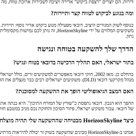
דירות. הם יוצרים "רצפת ביקוש" אדירה ויציבה לשכירות ארוכת טווח, מ
ומה בנוגע לביקוש לטווח קצר ותיירות?
נתון.
הדרך שלך להשקעה בטוחה ונגישה
בתור ישראלי, האם תהליך הרכישה בדובאי בטוח ונגיש?
מנהל מקרקעי דובאי (DLD). משקיעים ישראלים רבים כבר מנצלים את ההזדמנות ורוכשים נכסים בהצלחה, לעיתים קרובות בעלויות הנמוכות בחצי מאלו שבתל אביב.
האם המצב הגיאופוליטי הופך את ההשקעה למסוכנת?
ההפך הוא הנכון. דובאי נתפסת כ"שוויץ של המזרח התיכון". היא בנתה את המ
של דובאי. עבור משקיע ישראלי, פיזור הסיכון והחזקת נכס מניב במטבע ח
כיצד HorizonSkyline מבטיחה שההשקעה שלי תהיה מוצלחת?
אנחנו ב-HorizonSkyline מבינים שהשקעה בשוק זר יכול