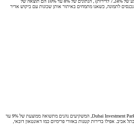
זו השאלה החשובה ביותר, והתשובה עליה דורשת דיוק. בעוד שהתשואה הממוצעת בשוק הדיור בדובאי היא חזקה מאוד ועומדת על כ-6.78% (עם ממוצע של 7.24% לדירות) , הנתונים של 8% עד 10% הם תוצאה של
טרטגיה ממוקדת. השוק בדובאי אינו אחיד; השגת תשואות כאלה דורשת היכרות עמוקה עם השכונות הנכונות. כאן בדיוק אנחנו ב-HorizonSkyline נכנסים לתמונה, כשאנו מתמחים באיתור אותן שכונות עם ביקוש אדיר
הנתונים מראים בבירור היכן נמצא הכסף. אזורים מתפתחים ופופולריים כמו Dubai South מציגים תשואות מרשימות של 7.5% עד 9.5%. באזור Dubai Investment Park (DIP), המשקיעים נהנים מתשואה ממוצעת של 9% עד
Jumei) (כ-7.9%) מספקות החזרים גבוהים בהרבה מהמקובל בתל אביב. אפילו בדירות קטנות באזורי פרימיום כמו דאונטאון דובאי,