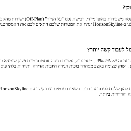
תשובה: לכל אסטרטגיה יתרונות. רכישת
נה ביותר.
השוואה פשוטה חושפת את האמת. שוק הנדל"ן בתל אביב מציע תשואה נטו זניחה של 2%-3% , מיסוי 
והרווחית ביותר.