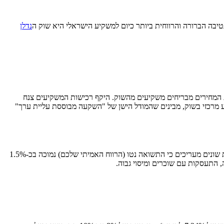
יבה הברורה והרווחית ביותר כיום למשקיע הישראלי היא שוק ה
נדלן
 המחירים מבריחים משקיעים מהשוק. היקף רכישות המשקיעים צנח
פר העסקאות הכולל ירד ב-50% מהשנה שעברה. המשקיעים, שהיוו מנוע מרכזי בשוק, מבינים שהמודל הישן של "השקעה מבוססת עליית ערך"
המשמעות היא שהכסף שלכם "תקוע". בישראל, התשואה הגולמית של 3.38% (ממוצע ארצי) הופכת במהירות לתשואה נטו נמוכה משמעותית. מקורות שונים מעריכים כי התשואה נטו (הרווח האמיתי שלכם) נמוכה בכ-1.5%