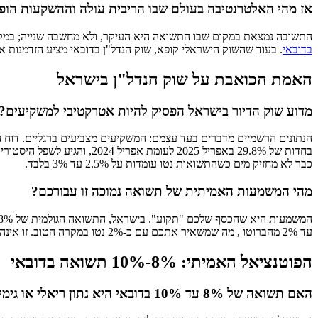
אז מהי האלטרנטיבה בעולם שבו הריבית עולה וההשקעות הופ
התשובה נמצאת במקום שבו התשואה היא העיקר, ולא מחשבה שנייה; במקום 
בדובאי
. בעוד שהשוק הישראלי קופא, שוק הנדל"ן בדובאי מציע הזדמנות אמ
האמת הכואבת על שוק הנדל"ן בישראל
מדוע שוק הדיור בישראל הפסיק להיות אטרקטיבי למשקיעים?
הנתונים הרשמיים מדברים בעד עצמם: המשקיעים מצביעים ברגליים. דוח 
כבר לא מחזיק מים כשהתשואות נטו עומדות על 2.5% עד 3% בלבד.
מהי המשמעות האמיתית של תשואה נמוכה זו עבורכם?
עד 2% מהברוטו , מה שמשאיר אתכם עם כ-2% נטו במקרה הטוב. זו אינה השקעה שמייצרת הכנסה פסיבית משמעותית, אלא נכס יקר שדורש תחזוקה, התעסקות עם שוכרים ומיסוי גבוה.
הפוטנציאל האמיתי: 8%-10% תשואה בדובאי
האם תשואה של 8% עד 10% בדובאי היא נתון ריאלי או גימיק שיווקי?