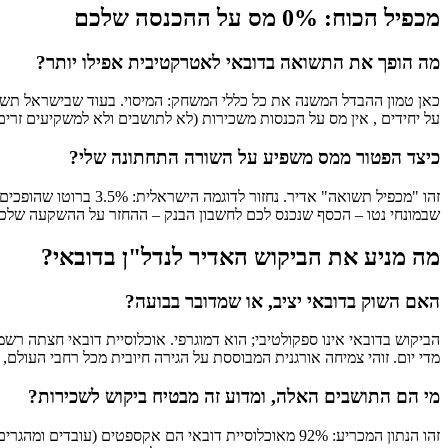
מכפיל הכוח: 0% מס על ההכנסה שלכם
מה הופך את התשואה בדובאי לאטרקטיבית אפילו יותר?
על יחידים , אין מס על הכנסות משכירות (לא לתושבים ולא למשקיעים זרים)
כיצד הפטור ממס משפיע על השורה התחתונה שלי?
שבמונחי נטו – הכסף שנכנס לכם לחשבון הבנק – ההחזר על ההשקעה שלכם בדובאי יכול להיות גבוה פי 
מה מניע את הביקוש האדיר לנדל"ן בדובאי?
האם השוק בדובאי יציב, או שמדובר בבועה?
מדי יום. זוהי צמיחה אורגנית המבוססת על הגירה חיובית מכל רחבי העול
מי הם התושבים האלה, ומדוע זה מבטיח ביקוש לשכירות?
זהו הנתון המכריע: 92% מאוכלוסיית דובאי הם אקספטים (