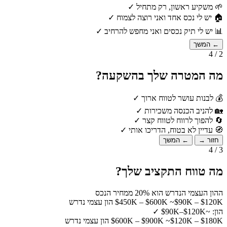
🌱
משקיע ראשון, רק מתחיל
✓
🏠
יש לי נכס אחד ואני רוצה לצמוח
✓
📊
יש לי תיק נכסים ואני מחפש להרחיב
✓
← המשך
2 / 4
מה המטרה שלך בהשקעה?
💰
לבנות עושר לטווח ארוך
✓
🏡
להניב הכנסה משכירות
✓
🔄
להפוך לרווח לטווח קצר
✓
🧭
עדיין לא בטוח, הדריכו אותי
✓
חזור →
← המשך
3 / 4
מה טווח התקציב שלך?
ההון העצמי הנדרש הוא 20% ממחיר הנכס
~$90K – $120K הון עצמי נדרש
$450K – $600K
הון: ~$90K–$120K
✓
~$120K – $180K הון עצמי נדרש
$600K – $900K