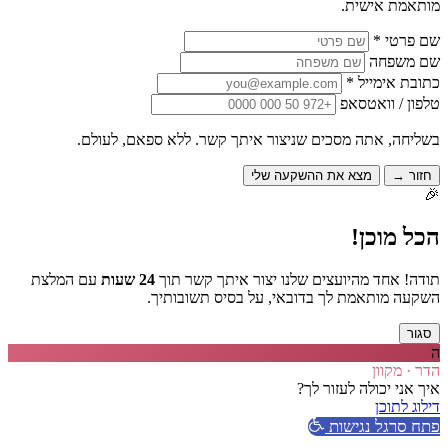
מותאמת אישית.
שם פרטי *
שם משפחה
כתובת אימייל *
טלפון / וואטסאפ
בשליחה, אתה מסכים שניצור איתך קשר. ללא ספאם, לעולם.
חזור →
מצא את ההשקעה שלי
🎉
הכל מוכן!
תודה! אחד מהיועצים שלנו יצור איתך קשר תוך
24 שעות
עם המלצת
השקעה מותאמת לך בדובאי, על בסיס תשובותיך.
סגור
ה
הדר · מקוון
איך אני יכולה לעזור לך?
דילוג לתוכן
פתח סרגל נגישות