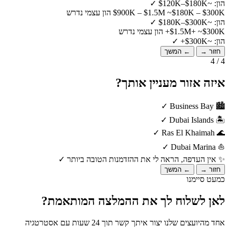
הון: ~$120K–$180K
✓
~$180K – $300K הון עצמי נדרש
$900K – $1.5M
הון: ~$180K–$300K
✓
~$300K+ הון עצמי נדרש
$1.5M+
הון: ~$300K+
✓
חזור →
← המשך
4 / 4
איזה אזור מעניין אותך?
✓
Business Bay
🏙️
✓
Dubai Islands
🏝️
✓
Ras El Khaimah
🌊
✓
Dubai Marina
⛵
✨
אין העדפה, הראה לי את ההזדמנות הטובה ביותר
✓
חזור →
← המשך
כמעט סיימנו
לאן לשלוח לך את ההמלצה המותאמת?
אחד מהיועצים שלנו יצור איתך קשר תוך 24 שעות עם אסטרטגיה