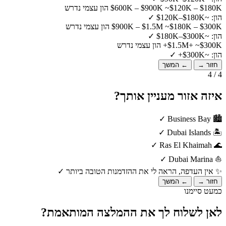
~$120K – $180K הון עצמי נדרש
$600K – $900K
הון: ~$120K–$180K
✓
~$180K – $300K הון עצמי נדרש
$900K – $1.5M
הון: ~$180K–$300K
✓
~$300K+ הון עצמי נדרש
$1.5M+
הון: ~$300K+
✓
חזור →
← המשך
4 / 4
איזה אזור מעניין אותך?
✓
Business Bay
🏙️
✓
Dubai Islands
🏝️
✓
Ras El Khaimah
🌊
✓
Dubai Marina
⛵
✨
אין העדפה, הראה לי את ההזדמנות הטובה ביותר
✓
חזור →
← המשך
כמעט סיימנו
לאן לשלוח לך את ההמלצה המותאמת?