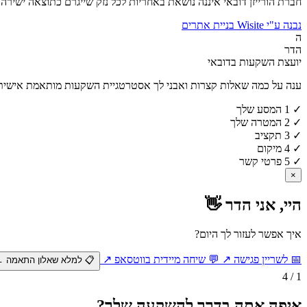
חברת הורייזן דובאי איננה נושאת באחריות לכל נזק שייגרם כתוצאה ישירה
נבנה ע"י Wisite בניית אתרים
ה
הדר
יועצת השקעות בדובאי
ענה על כמה שאלות קצרות ואבני לך אסטרטגיית השקעות מותאמת אישית 
✓
1
המסע שלך
✓
2
המטרה שלך
✓
3
תקציב
✓
4
מיקום
✓
5
פרטי קשר
×
היי, אני הדר 👋
איך אפשר לעזור לך היום?
📅
לשריין פגישה
↗
💬
שיחה מיידית בווטסאפ
↗
📋
למלא שאלון התאמה
←
1 / 4
איפה אתה בדרך להשקעה שלך?