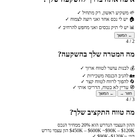
🌱
משקיע ראשון, רק מתחיל
✓
🏠
יש לי נכס אחד ואני רוצה לצמוח
✓
📊
יש לי תיק נכסים ואני מחפש להרחיב
✓
← המשך
2 / 4
מה המטרה שלך בהשקעה?
💰
לבנות עושר לטווח ארוך
✓
🏡
להניב הכנסה משכירות
✓
🔄
להפוך לרווח לטווח קצר
✓
🧭
עדיין לא בטוח, הדריכו אותי
✓
חזור →
← המשך
3 / 4
מה טווח התקציב שלך?
ההון העצמי הנדרש הוא 20% ממחיר הנכס
~$90K – $120K הון עצמי נדרש
$450K – $600K
הון: ~$90K–$120K
✓